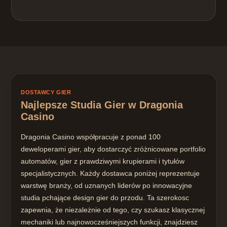
DOSTAWCY GIER
Najlepsze Studia Gier w Dragonia
Casino
Dragonia Casino współpracuje z ponad 100
deweloperami gier, aby dostarczyć zróżnicowane portfolio
automatów, gier z prawdziwymi krupierami i tytułów
specjalistycznych. Każdy dostawca poniżej reprezentuje
warstwę branży, od uznanych liderów po innowacyjne
studia pchające design gier do przodu. Ta szerokosc
zapewnia, że niezależnie od tego, czy szukasz klasycznej
mechaniki lub najnowocześniejszych funkcji, znajdziesz