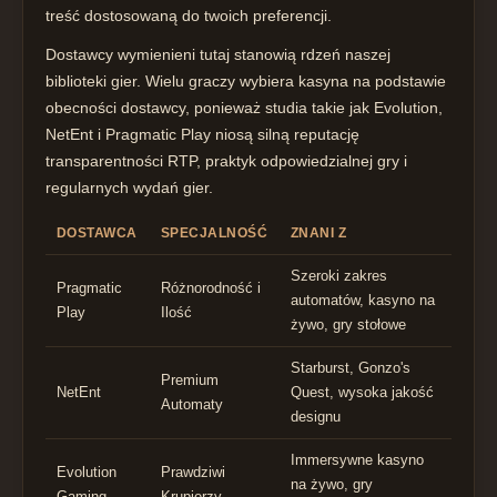
treść dostosowaną do twoich preferencji.
Dostawcy wymienieni tutaj stanowią rdzeń naszej
biblioteki gier. Wielu graczy wybiera kasyna na podstawie
obecności dostawcy, ponieważ studia takie jak Evolution,
NetEnt i Pragmatic Play niosą silną reputację
transparentności RTP, praktyk odpowiedzialnej gry i
regularnych wydań gier.
DOSTAWCA
SPECJALNOŚĆ
ZNANI Z
Szeroki zakres
Pragmatic
Różnorodność i
automatów, kasyno na
Play
Ilość
żywo, gry stołowe
Starburst, Gonzo's
Premium
NetEnt
Quest, wysoka jakość
Automaty
designu
Immersywne kasyno
Evolution
Prawdziwi
na żywo, gry
Gaming
Krupierzy