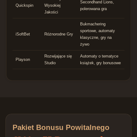
Secondhand Lions,
Quickspin
Wysokiej
polerowana gra
Jakości
Bukmachering
sportowe, automaty
iSoftBet
Różnorodne Gry
klasyczne, gry na
żywo
Rozwijające się
Automaty o tematyce
Playson
Studio
książek, gry bonusowe
Pakiet Bonusu Powitalnego