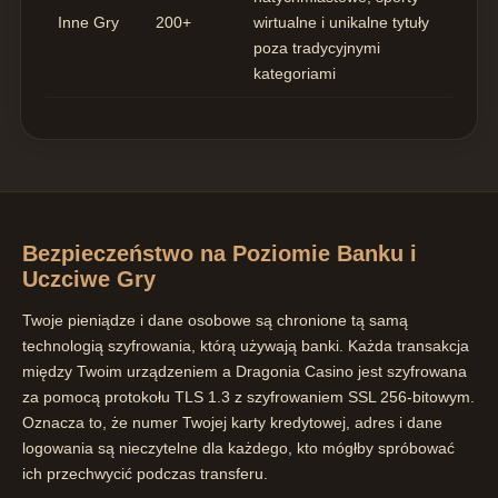
Inne Gry
200+
wirtualne i unikalne tytuły
poza tradycyjnymi
kategoriami
Bezpieczeństwo na Poziomie Banku i
Uczciwe Gry
Twoje pieniądze i dane osobowe są chronione tą samą
technologią szyfrowania, którą używają banki. Każda transakcja
między Twoim urządzeniem a Dragonia Casino jest szyfrowana
za pomocą protokołu TLS 1.3 z szyfrowaniem SSL 256-bitowym.
Oznacza to, że numer Twojej karty kredytowej, adres i dane
logowania są nieczytelne dla każdego, kto mógłby spróbować
ich przechwycić podczas transferu.