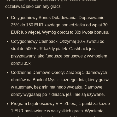
oczekiwać jako ceniany gracz:
Cotygodniowy Bonus Doładowania: Dopasowanie
25% do 150 EUR każdego poniedziałku od wpłat 30
EUR lub więcej. Wymóg obrotu to 30x kwota bonusu.
Cotygodniowy Cashback: Otrzymaj 10% zwrotu od
strat do 500 EUR każdy piątek. Cashback jest
przyznawany jako fundusze bonusowe z wymogiem
obrotu 35x.
Codzienne Darmowe Obroty: Zarabiaj 5 darmowych
obrotów na Book of Mystic każdego dnia, kiedy grasz
w automaty, bez minimalnego wydatku. Darmowe
obroty wygasają po 7 dniach, jeśli nie są używane.
Program Lojalnościowy VIP: Zbieraj 1 punkt za każde
1 EUR postawione w wszystkich grach. Wymieniaj