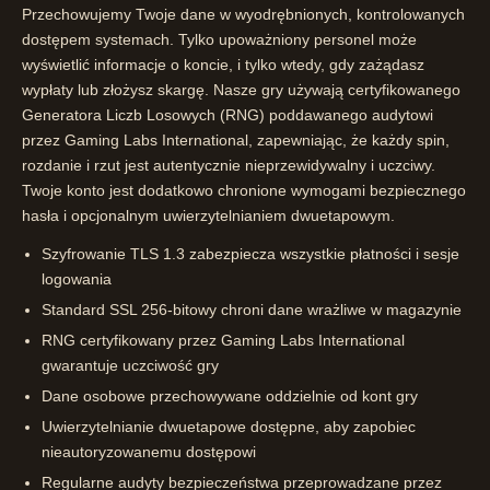
Przechowujemy Twoje dane w wyodrębnionych, kontrolowanych
dostępem systemach. Tylko upoważniony personel może
wyświetlić informacje o koncie, i tylko wtedy, gdy zażądasz
wypłaty lub złożysz skargę. Nasze gry używają certyfikowanego
Generatora Liczb Losowych (RNG) poddawanego audytowi
przez Gaming Labs International, zapewniając, że każdy spin,
rozdanie i rzut jest autentycznie nieprzewidywalny i uczciwy.
Twoje konto jest dodatkowo chronione wymogami bezpiecznego
hasła i opcjonalnym uwierzytelnianiem dwuetapowym.
Szyfrowanie TLS 1.3 zabezpiecza wszystkie płatności i sesje
logowania
Standard SSL 256-bitowy chroni dane wrażliwe w magazynie
RNG certyfikowany przez Gaming Labs International
gwarantuje uczciwość gry
Dane osobowe przechowywane oddzielnie od kont gry
Uwierzytelnianie dwuetapowe dostępne, aby zapobiec
nieautoryzowanemu dostępowi
Regularne audyty bezpieczeństwa przeprowadzane przez