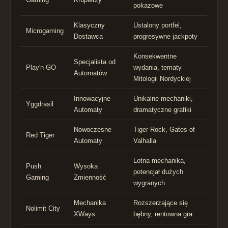
pokazowe
Klasyczny
Ustalony portfel,
Microgaming
Dostawca
progresywne jackpoty
Konsekwentne
Specjalista od
Play'n GO
wydania, tematy
Automatów
Mitologii Nordyckiej
Innowacyjne
Unikalne mechaniki,
Yggdrasil
Automaty
dramatyczne grafiki
Nowoczesne
Tiger Rock, Gates of
Red Tiger
Automaty
Valhalla
Lotna mechanika,
Push
Wysoka
potencjał dużych
Gaming
Zmienność
wygranych
Mechanika
Rozszerzające się
Nolimit City
XWays
bębny, rentowna gra