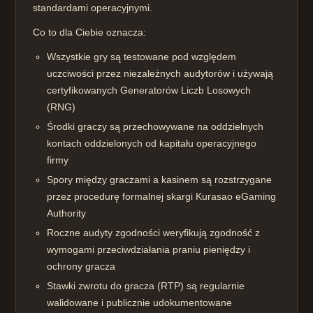
standardami operacyjnymi.
Co to dla Ciebie oznacza:
Wszystkie gry są testowane pod względem
uczciwości przez niezależnych audytorów i używają
certyfikowanych Generatorów Liczb Losowych
(RNG)
Środki graczy są przechowywane na oddzielnych
kontach oddzielonych od kapitału operacyjnego
firmy
Spory między graczami a kasinem są rozstrzygane
przez procedurę formalnej skargi Kurasao eGaming
Authority
Roczne audyty zgodności weryfikują zgodność z
wymogami przeciwdziałania praniu pieniędzy i
ochrony gracza
Stawki zwrotu do gracza (RTP) są regularnie
walidowane i publicznie udokumentowane