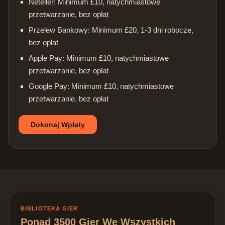
Neteller: Minimum £10, natychmiastowe
przetwarzanie, bez opłat
Przelew Bankowy: Minimum £20, 1-3 dni robocze,
bez opłat
Apple Pay: Minimum £10, natychmiastowe
przetwarzanie, bez opłat
Google Pay: Minimum £10, natychmiastowe
przetwarzanie, bez opłat
Dokonaj Wpłaty
BIBLIOTEKA GIER
Ponad 3500 Gier We Wszystkich